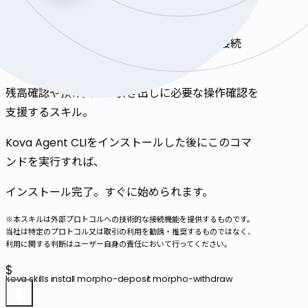
JPYCに対応したレンディングプロトコルへ接続
し、
残高確認や預け入れ・引き出しに必要な操作確認を
支援するスキル。
Kova Agent CLIをインストールした後にこのコマ
ンドを実行すれば、
インストール完了。すぐに始められます。
※本スキルは外部プロトコルへの技術的な接続機能を提供するものです。
当社は特定のプロトコル又は取引の利用を勧誘・推奨するものではなく、
利用に関する判断はユーザー自身の責任において行ってください。
$
kova skills install morpho-deposit morpho-withdraw