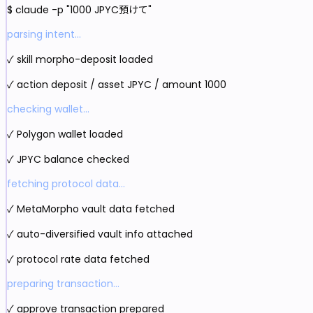
$ claude -p "1000 JPYC預けて"
parsing intent...
✓ skill morpho-deposit loaded
✓ action deposit / asset JPYC / amount 1000
checking wallet...
✓ Polygon wallet loaded
✓ JPYC balance checked
fetching protocol data...
✓ MetaMorpho vault data fetched
✓ auto-diversified vault info attached
✓ protocol rate data fetched
preparing transaction...
✓ approve transaction prepared