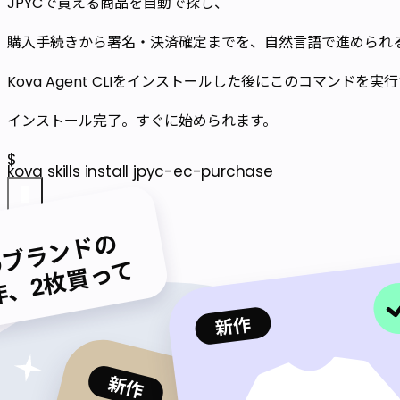
JPYCで買える商品を自動で探し、
購入手続きから署名・決済確定までを、自然言語で進められ
Kova Agent CLIをインストールした後にこのコマンドを実
インストール完了。すぐに始められます。
$
kova skills install jpyc-ec-purchase
のブランドの
作、2枚買って
新作
新作