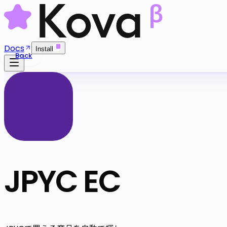
Docs
Install
Back
JPYC EC